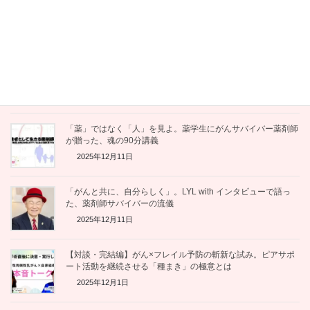
会議がうまくいく！はじめてのファシリテーション入門』
2025年12月12日
【感想レポート】「伴走」とは、共に学び、共に生きること
—— 佐野潤一郎さんのお話を聞いて
2025年12月12日
「薬」ではなく「人」を見よ。薬学生にがんサバイバー薬剤師
が贈った、魂の90分講義
2025年12月11日
「がんと共に、自分らしく」。LYL with インタビューで語っ
た、薬剤師サバイバーの流儀
2025年12月11日
【対談・完結編】がん×フレイル予防の斬新な試み。ピアサポ
ート活動を継続させる「種まき」の極意とは
2025年12月1日