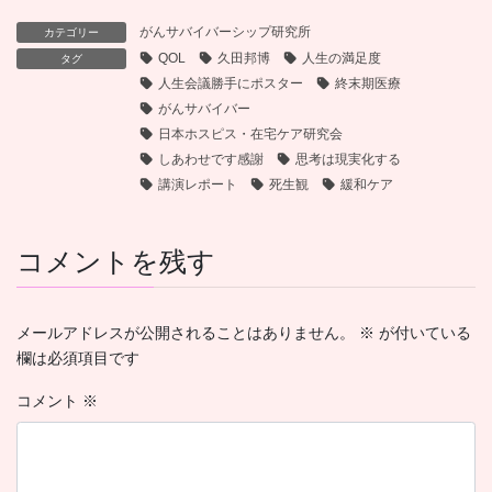
がんサバイバーシップ研究所
カテゴリー
QOL
久田邦博
人生の満足度
タグ
人生会議勝手にポスター
終末期医療
がんサバイバー
日本ホスピス・在宅ケア研究会
しあわせです感謝
思考は現実化する
講演レポート
死生観
緩和ケア
コメントを残す
メールアドレスが公開されることはありません。
※
が付いている
欄は必須項目です
コメント
※