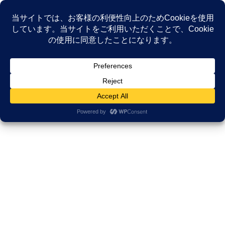
コ
ナ
ン
ビ
テ
ゲ
ン
ー
NEWS
ツ
シ
へ
ョ
ス
ン
HOME
NEWS
がんサバイバーシップ研究所
キ
に
【講演録】満足した生き方は、満足した逝き方に繋がる。ホスピス・在宅ケア研
ッ
移
究会で語った「死生観」
プ
動
2020年8月17日
/ 最終更新日時 :
2025年12月2日
久田邦博
がんサバイバーシップ研究所
【講演録】満足した生き方は、満
足した逝き方に繋がる。ホスピ
ス・在宅ケア研究会で語った「死
生観」