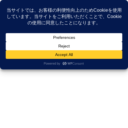
コ
ナ
ン
ビ
テ
ゲ
ン
ー
講師費用
ツ
シ
へ
ョ
ス
ン
HOME
講師費用
キ
に
ッ
移
プ
動
費用目安
講演料・研修費用は、時間・内容・開
催形式によって異なりますが、以下の
目安をご参照ください。
【企業・医療機関・団体様】