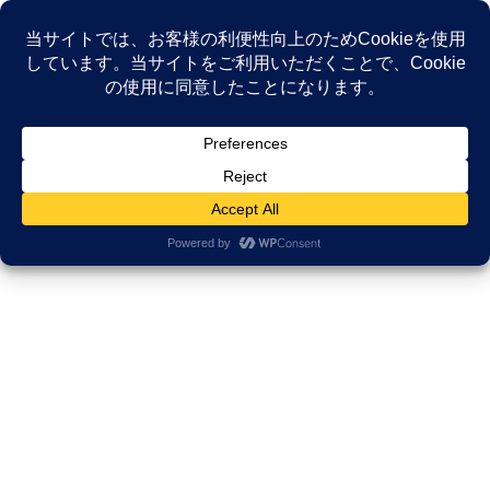
コ
ナ
ン
ビ
テ
ゲ
ン
ー
ツ
シ
へ
ョ
Previous
Next
ス
ン
キ
に
ッ
移
プ
動
白血病細胞と共に 経歴はクリック
白血病になってから営業部門トレーナーに異動し、後輩育成に残
りの人生を捧げると決意。その後、医療現場で起きている課題を
知り、患者経験を活かし心の接遇研修で支援。医療従事者の声に