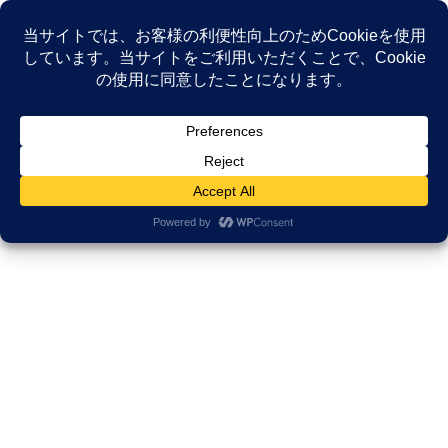
コ
ナ
ン
ビ
テ
ゲ
ン
ー
NEWS
ツ
シ
へ
ョ
ス
ン
HOME
NEWS
薬剤師研修
キ
に
ッ
移
プ
動
薬剤師研修
2025年12月24日
薬剤師研修研究所
【研修報告】在宅医療で「一歩踏
み込む」ために。薬剤師が陥る
「対物」の罠と、がんサバイバーが求める
「対話」の正体（茨城県薬剤師会）
【研修報告】在宅医療で「一歩踏み込む」ために。 薬剤師が陥る