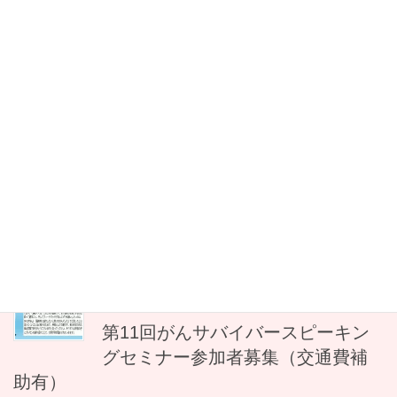
学科の地域在宅看護学概論にて、研修講師・薬剤師として「がん
になって感じたこと・学んだこと」をテー […]
2025年2月16日
Uncategorized
【海が見える薬局通信コラム 節
分】
今月もコラム執筆の時期が訪れました。 頼まれ事はお試し事と受
け止め、空いた時間で即座に対応するように努めています。 そう
していないと忘れてしまったり、次の依頼に意識が向いてしまっ
たりするから。 依頼者に催促させる […]
2024年12月29日
Uncategorized
第11回がんサバイバースピーキン
グセミナー参加者募集（交通費補
助有）