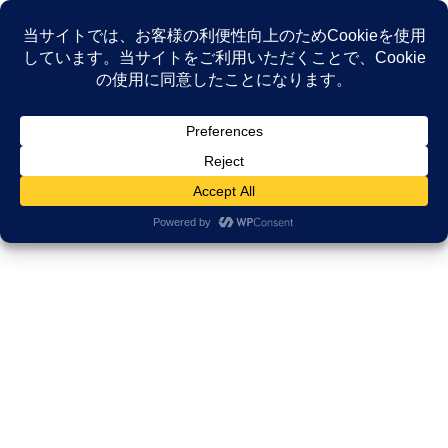
コ
ナ
ン
ビ
テ
ゲ
ン
ー
NEWS
ツ
シ
へ
ョ
ス
ン
HOME
NEWS
ACPは有意義
キ
に
ッ
移
プ
動
ACPは有意義
2025年10月31日
研修
がん患者さんに「頑張れ」はNG？
当事者が本当に求めている言葉と
は【看護学生の気づき】
今日は大学講義です。 名古屋大学の未来の看護師さんたちと「が
ん」を語る熱い時間 100の質問への挑戦！ 名古屋大学医学部保健