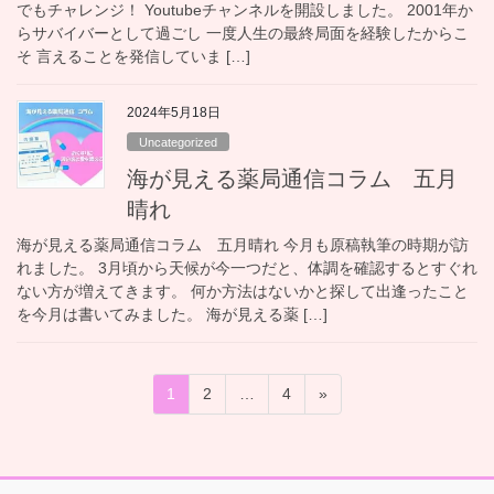
でもチャレンジ！ Youtubeチャンネルを開設しました。 2001年か
らサバイバーとして過ごし 一度人生の最終局面を経験したからこ
そ 言えることを発信していま […]
2024年5月18日
Uncategorized
海が見える薬局通信コラム 五月
晴れ
海が見える薬局通信コラム 五月晴れ 今月も原稿執筆の時期が訪
れました。 3月頃から天候が今一つだと、体調を確認するとすぐれ
ない方が増えてきます。 何か方法はないかと探して出逢ったこと
を今月は書いてみました。 海が見える薬 […]
投
固
固
固
1
2
…
4
»
稿
定
定
定
ペ
ペ
ペ
の
ー
ー
ー
ペ
ジ
ジ
ジ