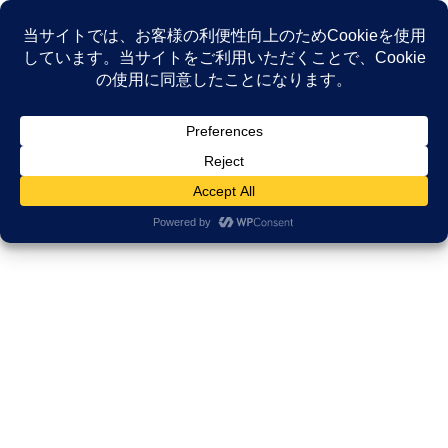
コ
ナ
ン
ビ
テ
ゲ
ン
ー
NEWS
ツ
シ
へ
ョ
ス
ン
HOME
NEWS
Uncategorized
海が見える薬局通信コラム 五月晴れ
キ
に
ッ
移
プ
動
2024年5月18日
/ 最終更新日時 :
2025年9月29日
久田邦博
Uncategorized
海が見える薬局通信コラム 五月
晴れ
海が見える薬局通信コラム 五月晴れ
今月も原稿執筆の時期が訪れました。
3月頃から天候が今一つだと、体調を確認するとすぐれない方が増