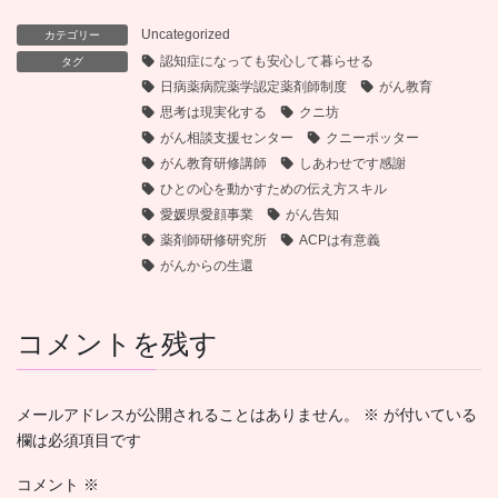
Uncategorized
カテゴリー
認知症になっても安心して暮らせる
タグ
日病薬病院薬学認定薬剤師制度
がん教育
思考は現実化する
クニ坊
がん相談支援センター
クニーポッター
がん教育研修講師
しあわせです感謝
ひとの心を動かすための伝え方スキル
愛媛県愛顔事業
がん告知
薬剤師研修研究所
ACPは有意義
がんからの生還
コメントを残す
メールアドレスが公開されることはありません。
※
が付いている
欄は必須項目です
コメント
※