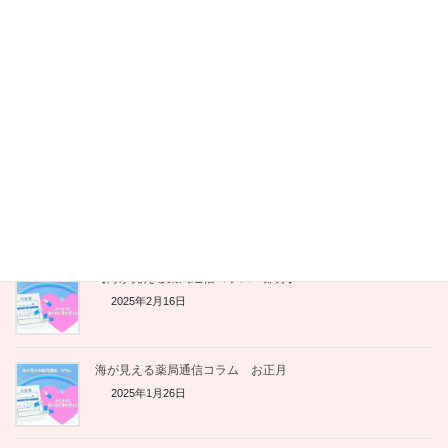
【対談・完結編】がん×フレイル予防の斬新な試み。ピアサポ
ート活動を継続させる「種まき」の極意とは
2025年12月1日
医師のがん告知、患者はどう受け止めている？「さらっと告
知」で傷ついた実体験と、望ましい伝え方
2025年10月31日
がん患者さんに「頑張れ」はNG？ 当事者が本当に求めている
言葉とは【看護学生の気づき】
2025年10月31日
【海が見える薬局通信コラム 節分】
2025年2月16日
海が見える薬局通信コラム お正月
2025年1月26日