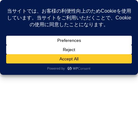
コ
ナ
ン
ビ
テ
ゲ
ン
ー
NEWS
ツ
シ
へ
ョ
ス
ン
HOME
NEWS
Uncategorized
海が見える薬局通信
キ
に
ッ
移
プ
動
2024年4月17日
/ 最終更新日時 :
2025年9月29日
久田邦博
Uncategorized
海が見える薬局通信
今月もコラムを書く時期がやってきました。
テーマを振られてすぐに書くようにしています。
毎月、大喜利をしているようなものです。
この繰り返しがスキル開発に繋がっていきます。
しあわせです
感謝