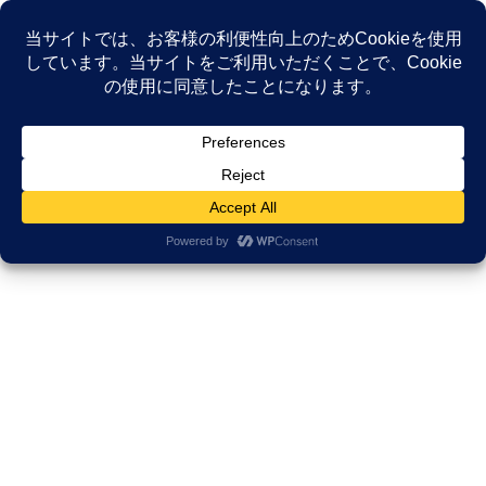
コ
ナ
ン
ビ
テ
ゲ
ン
ー
NEWS
ツ
シ
へ
ョ
ス
ン
HOME
NEWS
Uncategorized
海が見える薬局通信 キンモクセイ
キ
に
ッ
移
プ
動
2023年9月22日
/ 最終更新日時 :
2025年9月29日
久田邦博
Uncategorized
海が見える薬局通信 キンモクセ
イ
海が見える薬局通信 キンモクセイ