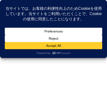
コ
ナ
ン
ビ
テ
ゲ
ン
ー
NEWS
ツ
シ
へ
ョ
ス
ン
HOME
NEWS
がんサバイバーシップ研究所
キ
に
がん闘病経験を伝えるプレゼンテーションの成功法則とは？
ッ
移
プ
動
2024年1月7日
/ 最終更新日時 :
2025年11月17日
久田邦博
がんサバイバーシップ研究所
がん闘病経験を伝えるプレゼンテ
ーションの成功法則とは？