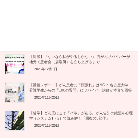
「がんと共に、自分らしく」。LYL with インタビューで語っ
た、薬剤師サバイバーの流儀
2025年12月11日
【対談・完結編】がん×フレイル予防の斬新な試み。ピアサポ
ート活動を継続させる「種まき」の極意とは
2025年12月1日
【対談】「ないなら私がやるしかない」 乳がんサバイバーが
地元で患者会（居場所）を立ち上げるまで
2025年12月1日
【講義レポート】がん患者に「頑張れ」はNG？ 名古屋大学・
看護学生からの「100の質問」にサバイバー講師が本音で回答
2025年11月25日
【哲学】どん底にこそ「バネ」がある。がん告知の絶望を心理
学（システム1・2）で読み解く「回復の3部作」
2025年11月25日