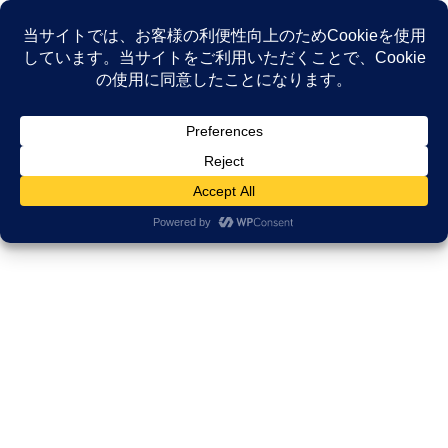
コ
ナ
ン
ビ
テ
ゲ
ン
ー
NEWS
ツ
シ
へ
ョ
ス
ン
HOME
NEWS
がんサバイバーシップ研究所
キ
に
キャンサーサバイバーの声に耳を傾ける
ッ
移
プ
動
2020年5月14日
/ 最終更新日時 :
2025年12月2日
久田邦博
がんサバイバーシップ研究所
キャンサーサバイバーの声に耳を
傾ける
このイベントは中止となりました。
がんになってしあわせです♥感謝