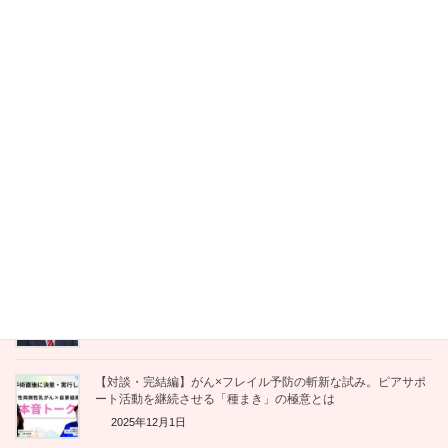
【メディア出演】テレビで特集されました。「がんになった後
の人生は、自分で演出できる」
2025年12月15日
会議がうまくいく！はじめてのファシリテーション入門』
2025年12月12日
「薬」ではなく「人」を見よ。薬学生にがんサバイバー薬剤師
が贈った、魂の90分講義
2025年12月11日
「がんと共に、自分らしく」。LYL with インタビューで語っ
た、薬剤師サバイバーの流儀
2025年12月11日
【対談・完結編】がん×フレイル予防の斬新な試み。ピアサポ
ート活動を継続させる「種まき」の極意とは
2025年12月1日