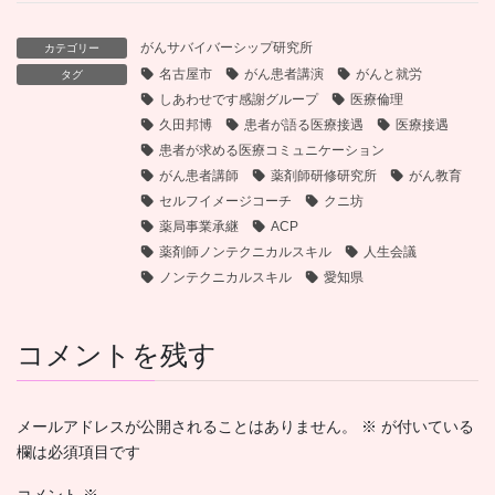
がんサバイバーシップ研究所
カテゴリー
名古屋市
がん患者講演
がんと就労
タグ
しあわせです感謝グループ
医療倫理
久田邦博
患者が語る医療接遇
医療接遇
患者が求める医療コミュニケーション
がん患者講師
薬剤師研修研究所
がん教育
セルフイメージコーチ
クニ坊
薬局事業承継
ACP
薬剤師ノンテクニカルスキル
人生会議
ノンテクニカルスキル
愛知県
コメントを残す
メールアドレスが公開されることはありません。
※
が付いている
欄は必須項目です