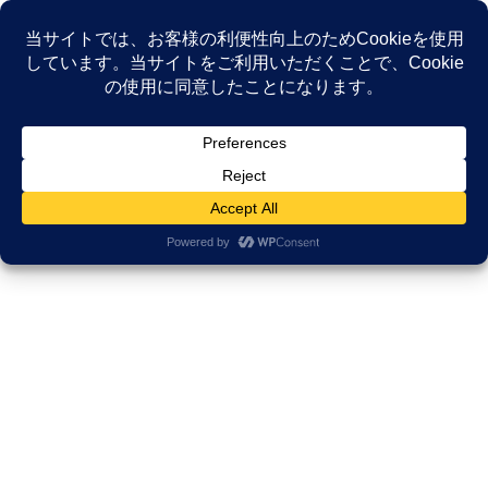
コ
ナ
ン
ビ
テ
ゲ
ン
ー
NEWS
ツ
シ
へ
ョ
ス
ン
HOME
NEWS
がんサバイバーシップ研究所
キ
に
【JCF2021登壇録】がんの「薬とお金」の不安を解消する。経済毒性とアドヒア
ッ
移
ランス（納得して飲むこと）の重要性
プ
動
2021年7月11日
/ 最終更新日時 :
2025年12月4日
久田邦博
がんサバイバーシップ研究所
【JCF2021登壇録】がんの「薬と
お金」の不安を解消する。経済毒
性とアドヒアランス（納得して飲
むこと）の重要性