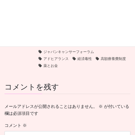
地元で患者会（居場所）を立ち上げるまで
2025年12月1日
がんサバイバーシップ研究所
カテゴリー
賢見卓也
久田邦博
がん制度ドック
タグ
かかりつけ薬剤師
がんサバイバー
JCF
ジャパンキャンサーフォーラム
アドヒアランス
経済毒性
高額療養費制度
薬とお金
コメントを残す
メールアドレスが公開されることはありません。
※
が付いている
欄は必須項目です
コメント
※