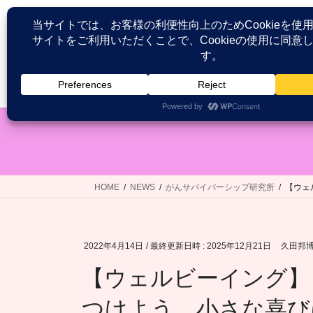
コ
ナ
ン
ビ
テ
ゲ
ン
ー
ツ
シ
HOME
患者が語る医療接遇研究
へ
ョ
ス
ン
キ
に
ッ
移
プ
動
HOME
NEWS
がんサバイバーシップ研究所
【ウェ
2022年4月14日
/ 最終更新日時 :
2025年12月21日
久田邦
【ウェルビーイング】
つけよう。小さな喜び