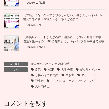
2025年12月1日
【対談】「ないなら私がやるしかない」 乳がんサバイバーが
地元で患者会（居場所）を立ち上げるまで
2025年12月1日
【講義レポート】がん患者に「頑張れ」はNG？ 名古屋大学・
看護学生からの「100の質問」にサバイバー講師が本音で回答
2025年11月25日
がんサバイバーシップ研究所
カテゴリー
終活
ACP
人生会議
がんサバイバー
タグ
しあわせです感謝
生き方
マインドセット
死生観
アドバンス・ケア・プランニング
大河内章三
コメントを残す