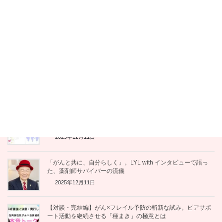
2025年12月15日
会議がうまくいく！はじめてのファシリテーション入門』
2025年12月12日
【感想レポート】「伴走」とは、共に学び、共に生きること
—— 佐野潤一郎さんのお話を聞いて
2025年12月12日
「薬」ではなく「人」を見よ。薬学生にがんサバイバー薬剤師
が贈った、魂の90分講義
2025年12月11日
「がんと共に、自分らしく」。LYL with インタビューで語っ
た、薬剤師サバイバーの流儀
2025年12月11日
【対談・完結編】がん×フレイル予防の斬新な試み。ピアサポ
ート活動を継続させる「種まき」の極意とは