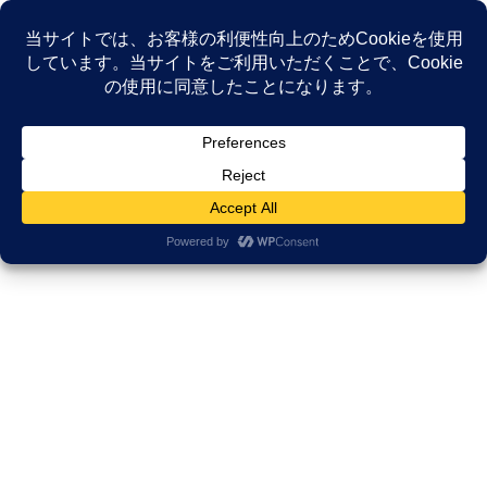
コ
ナ
ン
ビ
テ
ゲ
ン
ー
NEWS
ツ
シ
へ
ョ
ス
ン
HOME
NEWS
がんサバイバーシップ研究所
キ
に
人生会議（ACP）は「死ぬ準備」ではない。「生き方会議」に変えるための3つの
ッ
移
気づき
プ
動
2022年12月1日
/ 最終更新日時 :
2025年11月21日
久田邦博
がんサバイバーシップ研究所
人生会議（ACP）は「死ぬ準備」
ではない。「生き方会議」に変え
るための3つの気づき
人生会議（ACP）は「死ぬ