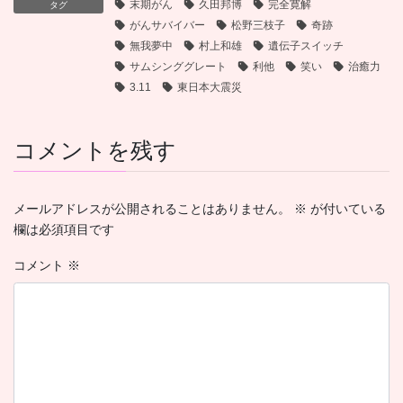
末期がん
久田邦博
完全寛解
タグ
がんサバイバー
松野三枝子
奇跡
無我夢中
村上和雄
遺伝子スイッチ
サムシンググレート
利他
笑い
治癒力
3.11
東日本大震災
コメントを残す
メールアドレスが公開されることはありません。
※
が付いている
欄は必須項目です
コメント
※