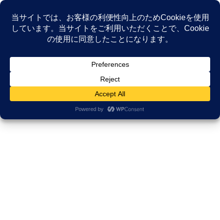
コ
ナ
ン
ビ
テ
ゲ
ン
ー
NEWS
ツ
シ
へ
ョ
ス
ン
HOME
NEWS
がんサバイバーシップ研究所
キ
に
なぜ末期がんが消えたのか？ 3.11の被災地で起きた奇跡と、村上和雄先生が説く
ッ
移
「利他的遺伝子」の秘密
プ
動
2022年3月11日
/ 最終更新日時 :
2025年12月5日
久田邦博
がんサバイバーシップ研究所
なぜ末期がんが消えたのか？ 3.11
の被災地で起きた奇跡と、村上和
雄先生が説く「利他的遺伝子」の
秘密