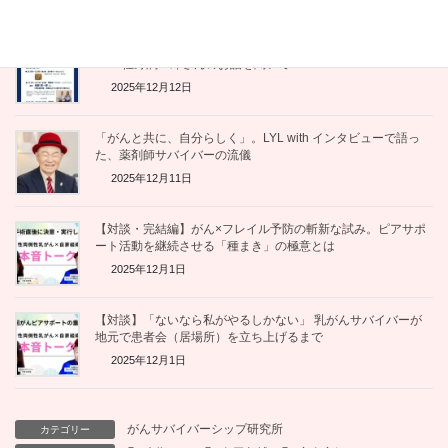
【感想レポート】「伴走」とは、共に学び、共に生きること
—— 佐野潤一郎さんのお話を聞いて
2025年12月12日
「がんと共に、自分らしく」。LYL with インタビューで語っ
た、薬剤師サバイバーの流儀
2025年12月11日
【対談・完結編】がん×フレイル予防の斬新な試み。ピアサポ
ート活動を継続させる「種まき」の極意とは
2025年12月1日
【対談】「ないなら私がやるしかない」 乳がんサバイバーが
地元で患者会（居場所）を立ち上げるまで
2025年12月1日
がんサバイバーシップ研究所
カテゴリー