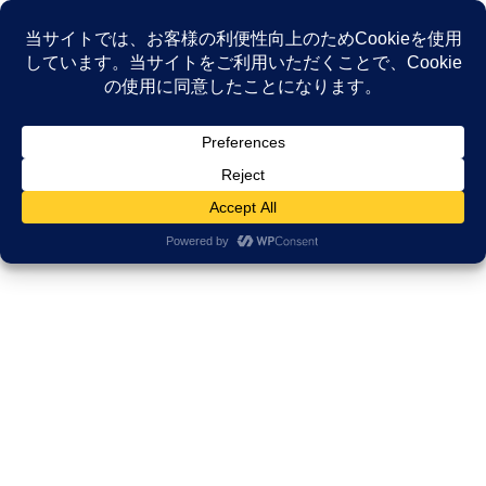
コ
ナ
ン
ビ
テ
ゲ
ン
ー
NEWS
ツ
シ
へ
ョ
ス
ン
HOME
NEWS
がんサバイバーシップ研究所
キ
に
オストメイトでも柔道はできる？ 諦めず2年半かけて講道館に立った奇跡の物語
ッ
移
【動画あり】
プ
動
2024年11月20日
/ 最終更新日時 :
2025年11月21日
久田邦博
がんサバイバーシップ研究所
オストメイトでも柔道はできる？
諦めず2年半かけて講道館に立った
奇跡の物語【動画あり】