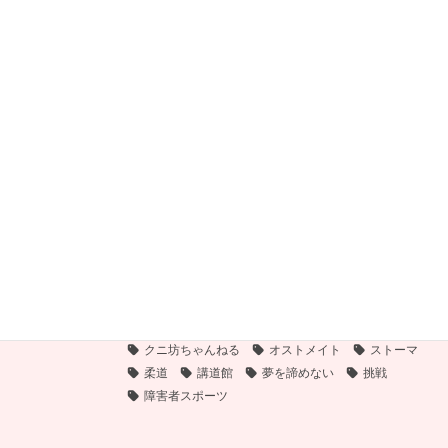
【哲学】どん底にこそ「バネ」がある。がん告知の絶望を心理
学（システム1・2）で読み解く「回復の3部作」
2025年11月25日
【乳がん】一番辛かった「子供を産めない」宣告。注射の副作用で感情が壊
れ、隠れて泣き叫んだ日々【ホルモン療法のリアル】第4回
2025年11月15日
【乳がんサバイバー】医師の経験を覆した「オンコタイプDX」の真実。抗が
ん剤回避を決めた検査結果と、麻酔直前に聞いた衝撃の告知 第3回
2025年11月7日
がんサバイバーシップ研究所
カテゴリー
感動の実話
がんサバイバー
タグ
クニ坊ちゃんねる
オストメイト
ストーマ
柔道
講道館
夢を諦めない
挑戦
障害者スポーツ