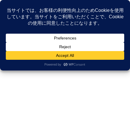
コ
ナ
ン
ビ
テ
ゲ
ン
ー
NEWS
ツ
シ
へ
ョ
ス
ン
HOME
NEWS
がんサバイバーシップ研究所
キ
に
【掲載情報】がんと共に企業で働いた17年間の記録。「がんと働く応援団」イン
ッ
移
タビューで語った両立のリアル
プ
動
2021年11月15日
/ 最終更新日時 :
2025年12月5日
久田邦博
がんサバイバーシップ研究所
【掲載情報】がんと共に企業で働
いた17年間の記録。「がんと働く
応援団」インタビューで語った両
立のリアル