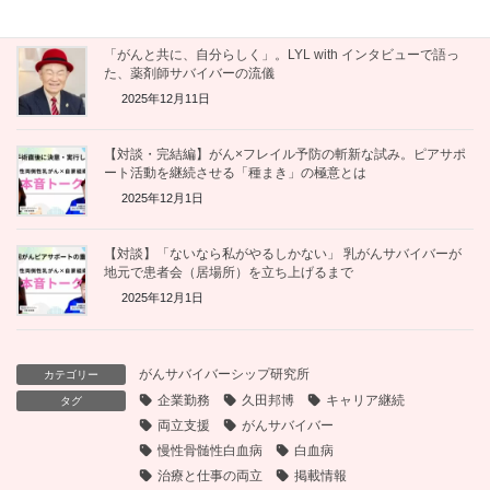
「がんと共に、自分らしく」。LYL with インタビューで語っ
た、薬剤師サバイバーの流儀
2025年12月11日
【対談・完結編】がん×フレイル予防の斬新な試み。ピアサポ
ート活動を継続させる「種まき」の極意とは
2025年12月1日
【対談】「ないなら私がやるしかない」 乳がんサバイバーが
地元で患者会（居場所）を立ち上げるまで
2025年12月1日
がんサバイバーシップ研究所
カテゴリー
企業勤務
久田邦博
キャリア継続
タグ
両立支援
がんサバイバー
慢性骨髄性白血病
白血病
治療と仕事の両立
掲載情報