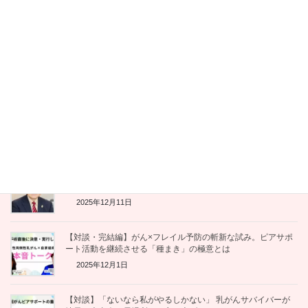
2025年12月15日
会議がうまくいく！はじめてのファシリテーション入門』
2025年12月12日
【感想レポート】「伴走」とは、共に学び、共に生きること
—— 佐野潤一郎さんのお話を聞いて
2025年12月12日
「がんと共に、自分らしく」。LYL with インタビューで語っ
た、薬剤師サバイバーの流儀
2025年12月11日
【対談・完結編】がん×フレイル予防の斬新な試み。ピアサポ
ート活動を継続させる「種まき」の極意とは
2025年12月1日
【対談】「ないなら私がやるしかない」 乳がんサバイバーが