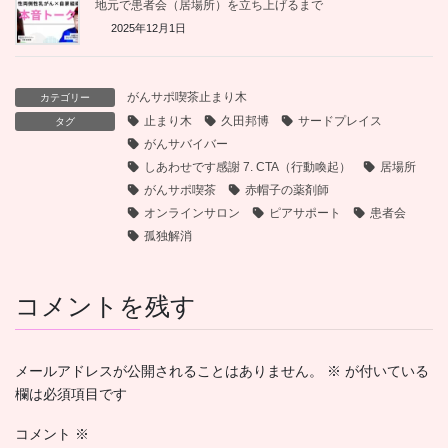
地元で患者会（居場所）を立ち上げるまで
2025年12月1日
がんサポ喫茶止まり木
カテゴリー
止まり木
久田邦博
サードプレイス
タグ
がんサバイバー
しあわせです感謝 7. CTA（行動喚起）
居場所
がんサポ喫茶
赤帽子の薬剤師
オンラインサロン
ピアサポート
患者会
孤独解消
コメントを残す
メールアドレスが公開されることはありません。
※
が付いている
欄は必須項目です
コメント
※