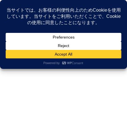
コ
ナ
ン
ビ
テ
ゲ
ン
ー
NEWS
ツ
シ
へ
ョ
ス
ン
HOME
NEWS
がんサポ喫茶止まり木
キ
に
【がんサポ喫茶】ここは「患者会」ではありません。サバイバーが「普通」を取
ッ
移
り戻すための、世界一ゆるい居場所
プ
動
2022年3月24日
/ 最終更新日時 :
2025年12月18日
久田邦博
がんサポ喫茶止まり木
【がんサポ喫茶】ここは「患者
会」ではありません。サバイバー
が「普通」を取り戻すための、世
界一ゆるい居場所