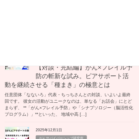
野潤一郎さんのお話を聞いて
日本笑い学会に所属し、17もの言語を操る大学教員、佐野潤一郎
さん。 ユーモアあふれる語り口から始まった講演は、亡き奥様と
の壮絶でありながらも、愛と希望に満ちた日々の記録でした。 ■
「学んでいる限り、未来はある」 佐野さ […]
2025年12月1日
がんサバイバーシップ研究所
【対談・完結編】がん×フレイル予
防の斬新な試み。ピアサポート活
動を継続させる「種まき」の極意とは
任意団体「なないろ」代表・ちっちさんとの対談、いよいよ最終
回です。 彼女の活動がユニークなのは、単なる「お話会」にとど
まらず、 **「がん×フレイル予防」や「シナプソロジー（脳活性化
プログラム）」**といった、 地域や高 […]
2025年12月1日
がんサバイバーシップ研究所