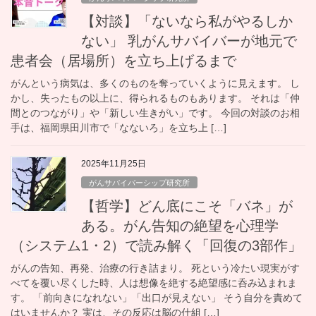
【対談】「ないなら私がやるしか
ない」 乳がんサバイバーが地元で
患者会（居場所）を立ち上げるまで
がんという病気は、多くのものを奪っていくように見えます。 し
かし、失ったもの以上に、得られるものもあります。 それは「仲
間とのつながり」や「新しい生きがい」です。 今回の対談のお相
手は、福岡県田川市で「なないろ」を立ち上 […]
2025年11月25日
がんサバイバーシップ研究所
【哲学】どん底にこそ「バネ」が
ある。がん告知の絶望を心理学
（システム1・2）で読み解く「回復の3部作」
がんの告知、再発、治療の行き詰まり。 死という冷たい現実がす
べてを覆い尽くした時、人は想像を絶する絶望感に呑み込まれま
す。 「前向きになれない」「出口が見えない」 そう自分を責めて
はいませんか？ 実は、その反応は脳の仕組 […]