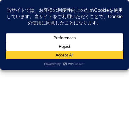
コ
ナ
ン
ビ
テ
ゲ
ン
ー
NEWS
ツ
シ
へ
ョ
ス
ン
HOME
NEWS
がんサバイバーシップ研究所
キ
に
ッ
移
プ
動
がんサバイバーシップ研究所
2025年12月17日
がんサバイバーシップ研究所
【講演録】がんサバイバー薬剤師
が語る「患者学」。教科書にはな
い、共感とコミュニケーションの本質
【講演録】がんサバイバー薬剤師が語る「患者学」。 教科書には
ない、共感とコミュニケーションの本質 この記事は、がんサバイ