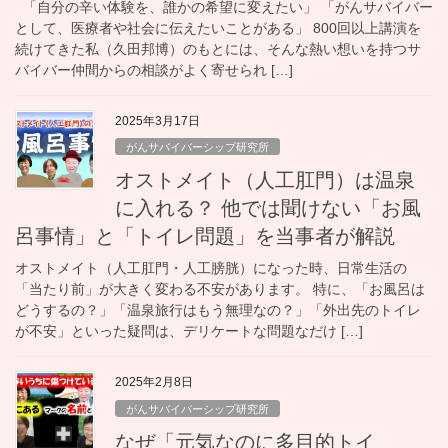
「自分の辛い体験を、誰かの希望に変えたい」 「がんサバイバー
として、医療者や社会に伝えたいことがある」 800回以上講演を
続けてきた私（久田邦博）のもとには、そんな熱い想いを持つサ
バイバー仲間からの相談がよく寄せられ […]
2025年3月17日
がんサバイバーシップ研究所
オストメイト（人工肛門）は温泉
に入れる？ 他では聞けない「お風
呂事情」と「トイレ問題」を当事者が解説
オストメイト（人工肛門・人工膀胱）になった時、日常生活の
「当たり前」が大きく変わる不安があります。 特に、「お風呂は
どうするの？」「温泉旅行はもう無理なの？」「外出先のトイレ
が不安」といった疑問は、デリケートな問題なだけ […]
2025年2月8日
がんサバイバーシップ研究所
なぜ「元気なのに多目的トイ