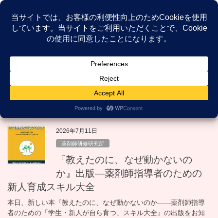
コ
ナ
ン
ビ
テ
ゲ
ン
ー
NEWS
ツ
シ
へ
ョ
ス
ン
HOME
NEWS
研修
キ
に
ッ
移
プ
動
研修
2026年7月11日
薬剤師研修研究所
『教えたのに、なぜ動かないの
か』出版—薬剤師指導者のための
新人育成スキル大全
本日、新しい本『教えたのに、なぜ動かないのか——薬剤師指導
者のための「学生・新人が自ら育つ」スキル大全』の出版をお知