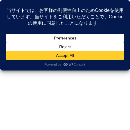
コ
ナ
ン
ビ
テ
ゲ
ン
ー
NEWS
ツ
シ
へ
ョ
ス
ン
HOME
NEWS
イベント
キ
に
市民講座（大府市）あなたにとって生きるとは？しあわせとは感謝の中にある
ッ
移
プ
動
2022年2月28日
/ 最終更新日時 :
2022年3月2日
久田邦博
イベント
市民講座（大府市）あなたにとっ
て生きるとは？しあわせとは感謝
の中にある