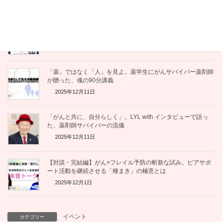
【感想レポート】「伴走」とは、共に学び、共に生きること
—— 佐野潤一郎さんのお話を聞いて
2025年12月12日
「薬」ではなく「人」を見よ。薬学生にがんサバイバー薬剤師
が贈った、魂の90分講義
2025年12月11日
「がんと共に、自分らしく」。LYL with インタビューで語っ
た、薬剤師サバイバーの流儀
2025年12月11日
【対談・完結編】がん×フレイル予防の斬新な試み。ピアサポ
ート活動を継続させる「種まき」の極意とは
2025年12月1日
イベント
カテゴリー