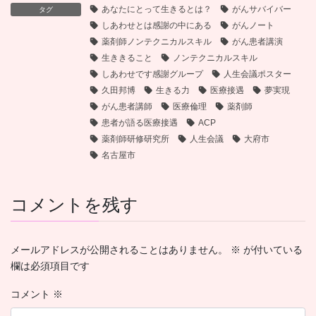
あなたにとって生きるとは？
がんサバイバー
タグ
しあわせとは感謝の中にある
がんノート
薬剤師ノンテクニカルスキル
がん患者講演
生ききること
ノンテクニカルスキル
しあわせです感謝グループ
人生会議ポスター
久田邦博
生きる力
医療接遇
夢実現
がん患者講師
医療倫理
薬剤師
患者が語る医療接遇
ACP
薬剤師研修研究所
人生会議
大府市
名古屋市
コメントを残す
メールアドレスが公開されることはありません。
※
が付いている
欄は必須項目です
コメント
※