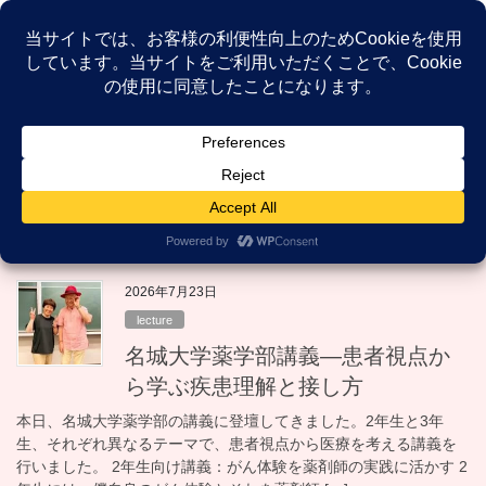
コ
ナ
ン
ビ
テ
ゲ
ン
ー
NEWS
ツ
シ
へ
ョ
ス
ン
HOME
NEWS
大学講義
キ
に
ッ
移
プ
動
大学講義
2026年7月23日
lecture
名城大学薬学部講義—患者視点か
ら学ぶ疾患理解と接し方
本日、名城大学薬学部の講義に登壇してきました。2年生と3年
生、それぞれ異なるテーマで、患者視点から医療を考える講義を
行いました。 2年生向け講義：がん体験を薬剤師の実践に活かす 2