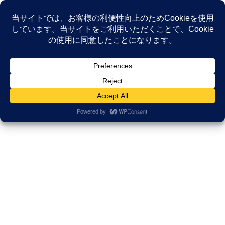
コ
ナ
ン
ビ
テ
ゲ
ン
ー
NEWS
ツ
シ
へ
ョ
ス
ン
HOME
NEWS
Uncategorized
名古屋小児がん基金 知るということ
キ
に
ッ
移
プ
動
2022年9月5日
/ 最終更新日時 :
2022年9月5日
久田邦博
Uncategorized
名古屋小児がん基金 知るというこ
と
名古屋小児がん基金 知るということ