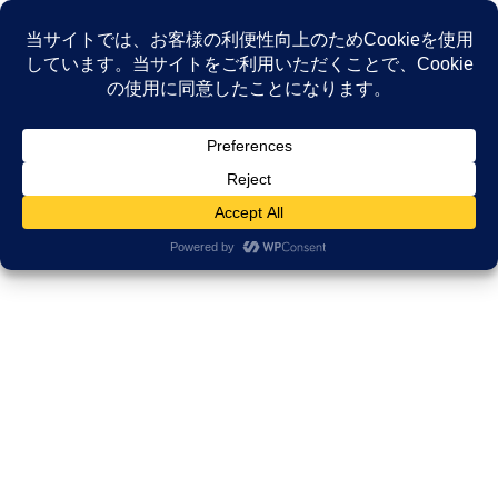
コ
ナ
ン
ビ
テ
ゲ
ン
ー
NEWS
ツ
シ
へ
ョ
ス
ン
HOME
NEWS
Uncategorized
海が見える薬局通信コラム 春休み
キ
に
ッ
移
プ
動
2023年3月29日
/ 最終更新日時 :
2025年9月29日
久田邦博
Uncategorized
海が見える薬局通信コラム 春休
み
海が見える薬局通信コラム 春休み
今月も原稿執筆の時期が訪れました。
私が勤務している海が見える薬局では薬だけではなく、