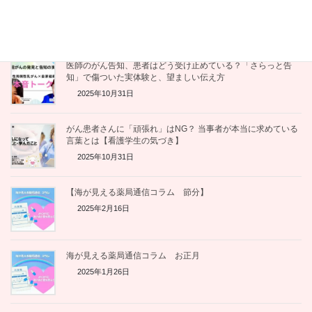
【対談・完結編】がん×フレイル予防の斬新な試み。ピアサポ
ート活動を継続させる「種まき」の極意とは
2025年12月1日
医師のがん告知、患者はどう受け止めている？「さらっと告
知」で傷ついた実体験と、望ましい伝え方
2025年10月31日
がん患者さんに「頑張れ」はNG？ 当事者が本当に求めている
言葉とは【看護学生の気づき】
2025年10月31日
【海が見える薬局通信コラム 節分】
2025年2月16日
海が見える薬局通信コラム お正月
2025年1月26日