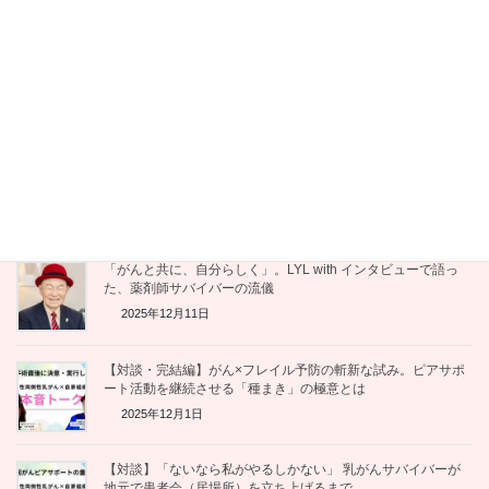
2025年12月17日
【メディア出演】テレビで特集されました。「がんになった後
の人生は、自分で演出できる」
2025年12月15日
【感想レポート】「伴走」とは、共に学び、共に生きること
—— 佐野潤一郎さんのお話を聞いて
2025年12月12日
「がんと共に、自分らしく」。LYL with インタビューで語っ
た、薬剤師サバイバーの流儀
2025年12月11日
【対談・完結編】がん×フレイル予防の斬新な試み。ピアサポ
ート活動を継続させる「種まき」の極意とは
2025年12月1日
【対談】「ないなら私がやるしかない」 乳がんサバイバーが
地元で患者会（居場所）を立ち上げるまで