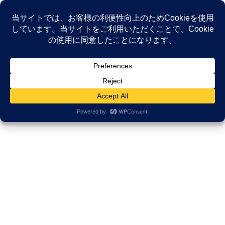
コ
ナ
ン
ビ
テ
ゲ
ン
ー
NEWS
ツ
シ
へ
ョ
ス
ン
HOME
NEWS
がんサバイバーシップ研究所
キ
に
なぜ「腫瘍」さえ消えたのか？ オリンピアンの思考法とレイキ「引き寄せ」の20
ッ
移
年実践録
プ
動
2024年8月3日
/ 最終更新日時 :
2025年11月16日
久田邦博
がんサバイバーシップ研究所
なぜ「腫瘍」さえ消えたのか？ オ
リンピアンの思考法とレイキ「引
き寄せ」の20年実践録
「どうせ自分なんて…」「本当に成功