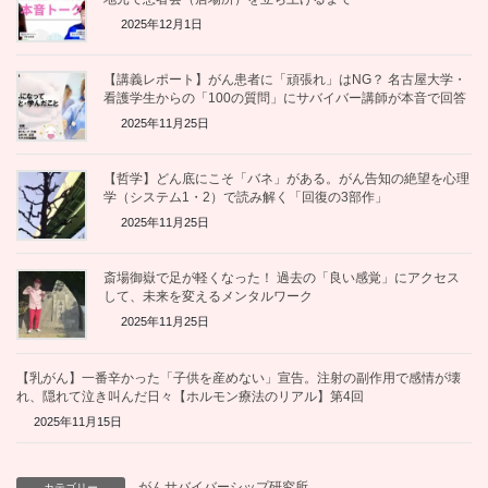
2025年12月1日
【講義レポート】がん患者に「頑張れ」はNG？ 名古屋大学・
看護学生からの「100の質問」にサバイバー講師が本音で回答
2025年11月25日
【哲学】どん底にこそ「バネ」がある。がん告知の絶望を心理
学（システム1・2）で読み解く「回復の3部作」
2025年11月25日
斎場御嶽で足が軽くなった！ 過去の「良い感覚」にアクセス
して、未来を変えるメンタルワーク
2025年11月25日
【乳がん】一番辛かった「子供を産めない」宣告。注射の副作用で感情が壊
れ、隠れて泣き叫んだ日々【ホルモン療法のリアル】第4回
2025年11月15日
がんサバイバーシップ研究所
カテゴリー