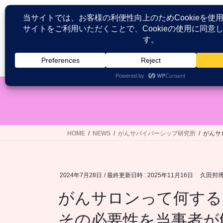
コ
ナ
ン
ビ
テ
ゲ
ン
ー
ツ
シ
HOME
患者が語る医療接遇研究
へ
ョ
ス
ン
キ
に
ッ
移
プ
動
HOME
NEWS
がんサバイバーシップ研究所
がんサ
2024年7月28日
/ 最終更新日時 :
2025年11月16日
久田邦
がんサロンって何する
その必要性を当事者が