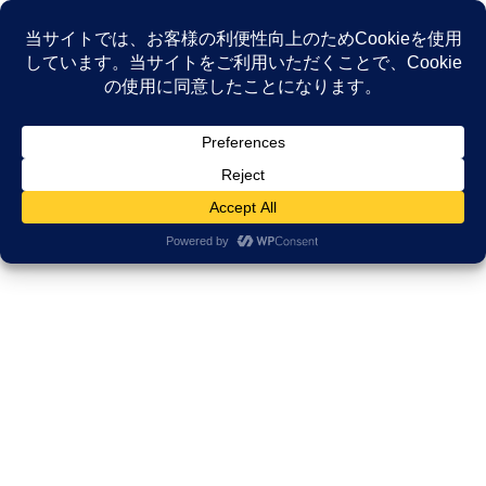
コ
ナ
ン
ビ
テ
ゲ
ン
ー
NEWS
ツ
シ
へ
ョ
ス
ン
HOME
NEWS
がんサバイバーシップ研究所
キ
に
【新発見】がん告知から立ち直る「4つのプロセス」。絶望（枯れる）から希望
ッ
移
（新芽）までの心の軌跡
プ
動
2022年11月21日
/ 最終更新日時 :
2025年11月21日
久田邦博
がんサバイバーシップ研究所
【新発見】がん告知から立ち直る
「4つのプロセス」。絶望（枯れ
る）から希望（新芽）までの心の
軌跡