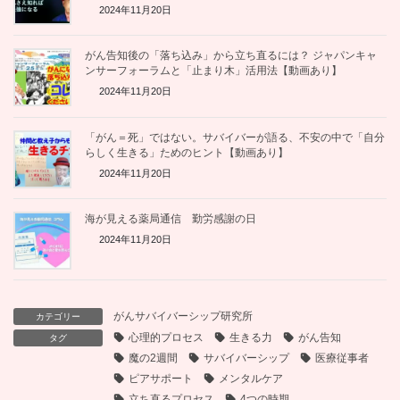
2024年11月20日
がん告知後の「落ち込み」から立ち直るには？ ジャパンキャ
ンサーフォーラムと「止まり木」活用法【動画あり】
2024年11月20日
「がん＝死」ではない。サバイバーが語る、不安の中で「自分
らしく生きる」ためのヒント【動画あり】
2024年11月20日
海が見える薬局通信 勤労感謝の日
2024年11月20日
がんサバイバーシップ研究所
カテゴリー
心理的プロセス
生きる力
がん告知
タグ
魔の2週間
サバイバーシップ
医療従事者
ピアサポート
メンタルケア
立ち直るプロセス
4つの時期