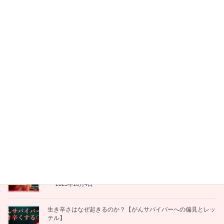
2025年12月15日
【対談・完結編】がん×フレイル予防の斬新な試み。ピアサポ
ート活動を継続させる「種まき」の極意とは
2025年12月1日
【対談】「ないなら私がやるしかない」 乳がんサバイバーが
地元で患者会（居場所）を立ち上げるまで
2025年12月1日
医師のがん告知、患者はどう受け止めている？「さらっと告
知」で傷ついた実体験と、望ましい伝え方
2025年10月31日
【がんサバイバーが語る医療接遇研修シリーズ⑮】処置・検査
前の説明で患者さんの不安を解消！安心と信頼を築くために
2025年10月4日
生き辛さはなぜ起きるのか？【がんサバイバーへの偏見とレッ
テル】