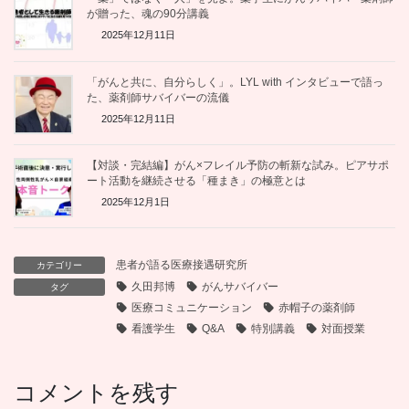
が贈った、魂の90分講義
2025年12月11日
「がんと共に、自分らしく」。LYL with インタビューで語っ
た、薬剤師サバイバーの流儀
2025年12月11日
【対談・完結編】がん×フレイル予防の斬新な試み。ピアサポ
ート活動を継続させる「種まき」の極意とは
2025年12月1日
患者が語る医療接遇研究所
カテゴリー
久田邦博
がんサバイバー
タグ
医療コミュニケーション
赤帽子の薬剤師
看護学生
Q&A
特別講義
対面授業
コメントを残す