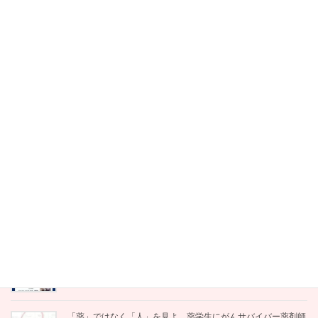
と、柏木哲夫先生との忘れられない「取引」
2025年12月17日
熱量は「継承」できない。地域包括ケアの鍵を握る「ソース原
理」と「ダイアローグ」の力
2025年12月15日
【メディア出演】テレビで特集されました。「がんになった後
の人生は、自分で演出できる」
2025年12月15日
会議がうまくいく！はじめてのファシリテーション入門』
2025年12月12日
【感想レポート】「伴走」とは、共に学び、共に生きること
—— 佐野潤一郎さんのお話を聞いて
2025年12月12日
「薬」ではなく「人」を見よ。薬学生にがんサバイバー薬剤師