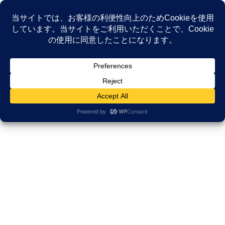
コ
ナ
ン
ビ
テ
ゲ
ン
ー
NEWS
ツ
シ
へ
ョ
ス
ン
HOME
NEWS
患者が語る医療接遇研究所
キ
に
【がん患者質問100本ノック】看護学生の本音と不安に全力で答える！久々の対面
ッ
移
講義で伝えた「教科書にないリアル」
プ
動
2022年6月20日
/ 最終更新日時 :
2025年12月28日
久田邦博
患者が語る医療接遇研究所
【がん患者質問100本ノック】看護
学生の本音と不安に全力で答え
る！久々の対面講義で伝えた「教
科書にないリアル」