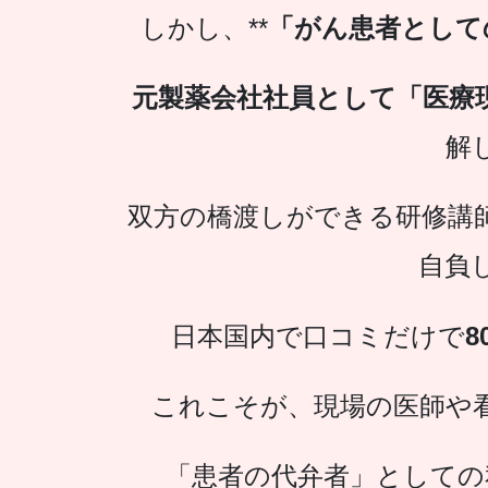
しかし、**
「がん患者として
元製薬会社社員として
「医療
解
双方の橋渡しができる研修講
自負
日本国内で口コミだけで
8
これこそが、現場の医師や
「患者の代弁者」としての