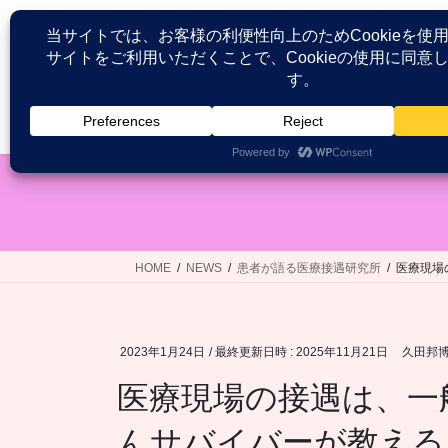
コ
ナ
ン
ビ
テ
ゲ
ン
ー
ツ
シ
HOME
患者が語る医療接遇研究
へ
ョ
ス
ン
キ
に
ッ
移
プ
動
HOME
NEWS
患者が語る医療接遇研究所
医療現場
2023年1月24日
/ 最終更新日時 :
2025年11月21日
久田邦
医療現場の接遇は、一
んサバイバーが教える