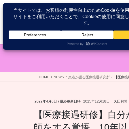
コ
ナ
ン
ビ
テ
ゲ
ン
ー
ツ
シ
HOME
患者が語る医療接遇研究
へ
ョ
ス
ン
キ
に
ッ
移
プ
動
HOME
NEWS
患者が語る医療接遇研究所
【医療接
2022年4月6日
/ 最終更新日時 :
2025年12月18日
久田邦博
【医療接遇研修】自分
師をする覚悟。10年