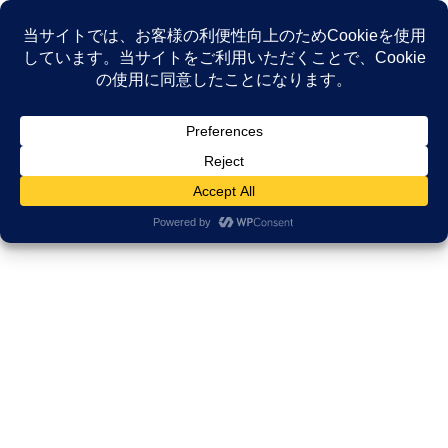
コ
ナ
ン
ビ
テ
ゲ
ン
ー
NEWS
ツ
シ
へ
ョ
ス
ン
HOME
NEWS
薬剤師研修研究所
キ
に
AIに仕事は奪われる？ がんサバイバー講師が語る「AIに勝る薬剤師」の条件
ッ
移
プ
動
2024年2月29日
/ 最終更新日時 :
2025年11月17日
久田邦博
薬剤師研修研究所
AIに仕事は奪われる？ がんサバイ
バー講師が語る「AIに勝る薬剤
師」の条件