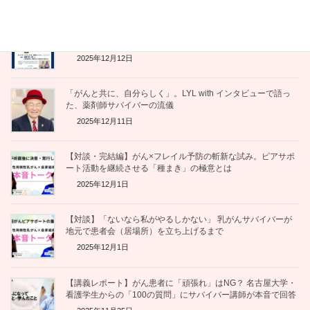
【感想レポート】「伴走」とは、共に学び、共に生きること
—— 佐野潤一郎さんのお話を聞いて
2025年12月12日
「がんと共に、自分らしく」。LYL with インタビューで語っ
た、薬剤師サバイバーの流儀
2025年12月11日
【対談・完結編】がん×フレイル予防の斬新な試み。ピアサポ
ート活動を継続させる「種まき」の極意とは
2025年12月1日
【対談】「ないなら私がやるしかない」 乳がんサバイバーが
地元で患者会（居場所）を立ち上げるまで
2025年12月1日
【講義レポート】がん患者に「頑張れ」はNG？ 名古屋大学・
看護学生からの「100の質問」にサバイバー講師が本音で回答