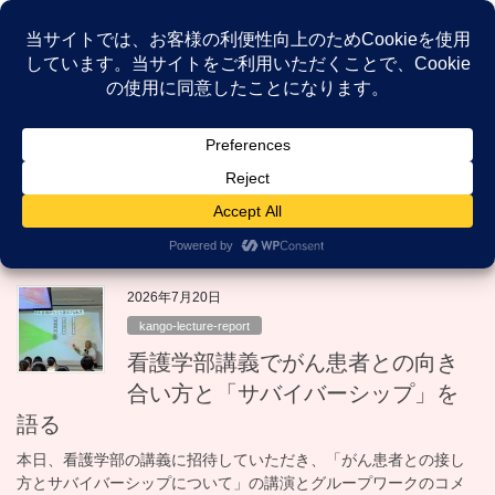
コ
ナ
ン
ビ
テ
ゲ
ン
ー
NEWS
ツ
シ
へ
ョ
ス
ン
HOME
NEWS
kango-lecture-report
キ
に
ッ
移
プ
動
kango-lecture-report
2026年7月20日
kango-lecture-report
看護学部講義でがん患者との向き
合い方と「サバイバーシップ」を
語る
本日、看護学部の講義に招待していただき、「がん患者との接し
方とサバイバーシップについて」の講演とグループワークのコメ