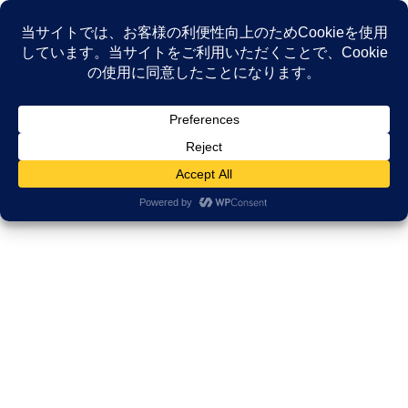
コ
ナ
ン
ビ
テ
ゲ
ン
ー
各種スキルアップ研修テーマ
ツ
シ
へ
ョ
ス
ン
HOME
代表紹介
各種スキルアップ研修テーマ
キ
に
ッ
移
プ
動
各種スキルアップ研修テーマ
1. 【医療機関向け】医療接遇・倫
理・コミュニケーション