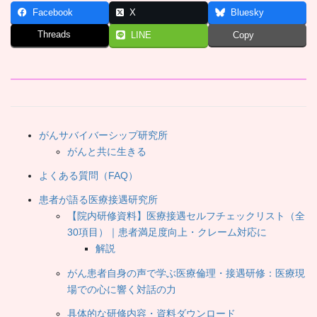
Facebook
X
Bluesky
Threads
LINE
Copy
がんサバイバーシップ研究所
がんと共に生きる
よくある質問（FAQ）
患者が語る医療接遇研究所
【院内研修資料】医療接遇セルフチェックリスト（全
30項目）｜患者満足度向上・クレーム対応に
解説
がん患者自身の声で学ぶ医療倫理・接遇研修：医療現
場での心に響く対話の力
具体的な研修内容・資料ダウンロード