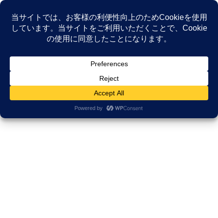
コ
ナ
ン
ビ
テ
ゲ
ン
ー
がんサバイバーシップ研究所
ツ
シ
へ
ョ
ス
ン
HOME
がんサバイバーシップ研究所
キ
に
ッ
移
プ
動
１．がんサバイバーシップ研究所の3つの活動
講演・啓発活動
「命の授業」「がん教育」を通じ、学校
や企業や医療機関、患者会で“生きる
力”を伝えます。
コミュニティ運営（がんサポ喫茶 止まり木