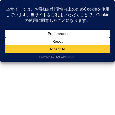
コ
ナ
ン
ビ
テ
ゲ
ン
ー
プライバシーポリシー
ツ
シ
へ
ョ
ス
ン
HOME
プライバシーポリシー
キ
に
ッ
移
プ
動
基本方針
当サイトは、個人情報の重要性を認識し、個人情報を保護するこ
とが社会的責務であると考え、個人情報に関する法令を遵守し、
当サイトで取扱う個人情報の取得、利用、管理を適正に行いま
す。