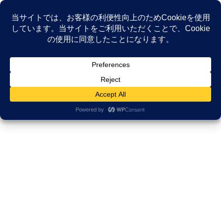
コ
ナ
ン
ビ
テ
ゲ
ン
ー
薬剤師の対人スキルが飛躍的に向上
ツ
シ
するDiSC®研修
へ
ョ
ス
ン
キ
に
HOME
薬剤師研修研究所
ッ
移
薬剤師の対人スキルが飛躍的に向上するDiSC®研修
プ
動
薬剤師の対人スキルが飛
躍的に向上するDiSC®研
修
「なぜ、あの患者さんと合わないの