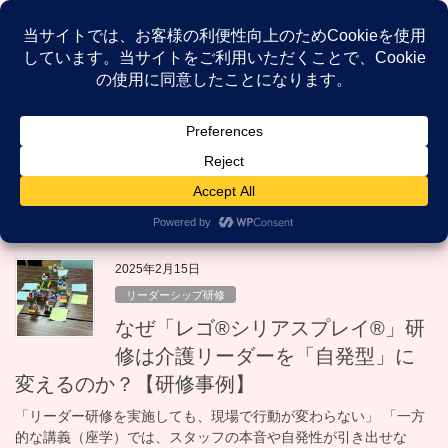
コ
ナ
ン
ビ
テ
ゲ
ン
ー
NEWS
ツ
シ
へ
ョ
ス
ン
HOME
NEWS
リーダーシップ研修
キ
に
ッ
移
プ
動
リーダーシップ研修
2025年2月15日
リーダーシップ研修
なぜ「レゴ®シリアスプレイ®」研
修は介護リーダーを「自発型」に
変えるのか？【研修事例】
「リーダー研修を実施しても、現場で行動が変わらない」 「一方
的な講義（座学）では、スタッフの本音や自発性が引き出せな