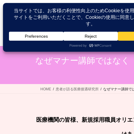
コ
ナ
ン
ビ
テ
ゲ
ン
ー
ツ
シ
HOME
患者が語る医療接遇研究
へ
ョ
ス
ン
キ
に
なぜマナー講師ではなく
ッ
移
プ
動
HOME
患者が語る医療接遇研究所
なぜマナー講師で
医療機関の皆様、新規採用職員オリエ