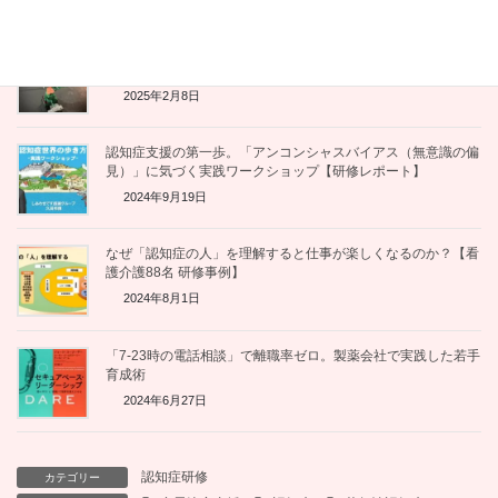
「言葉」にならない本音を「形」にする。レゴ®シリアスプレ
イ®研修の驚くべき効果とは？
2025年2月8日
認知症支援の第一歩。「アンコンシャスバイアス（無意識の偏
見）」に気づく実践ワークショップ【研修レポート】
2024年9月19日
なぜ「認知症の人」を理解すると仕事が楽しくなるのか？【看
護介護88名 研修事例】
2024年8月1日
「7-23時の電話相談」で離職率ゼロ。製薬会社で実践した若手
育成術
2024年6月27日
認知症研修
カテゴリー