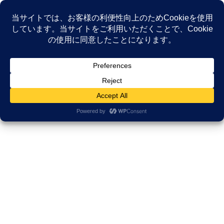
コ
ナ
ン
ビ
テ
ゲ
ン
ー
NEWS
ツ
シ
へ
ョ
ス
ン
HOME
NEWS
認知症研修
キ
に
「尊厳」と「安全」どちらが大事？ 認知症ケアで起きる「視点のズレ」の正体
ッ
移
プ
動
2024年2月12日
/ 最終更新日時 :
2025年11月17日
久田邦博
認知症研修
「尊厳」と「安全」どちらが大
事？ 認知症ケアで起きる「視点の
ズレ」の正体