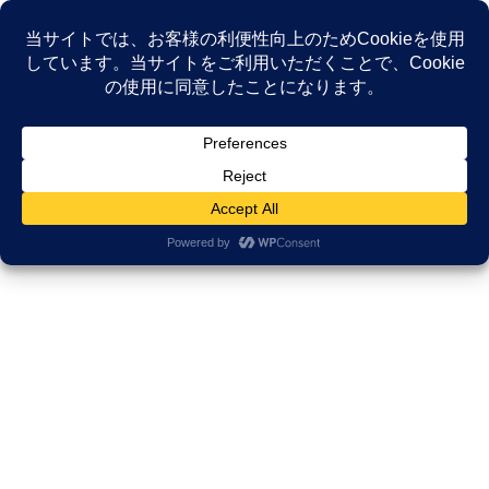
コ
ナ
ン
ビ
テ
ゲ
ン
ー
NEWS
ツ
シ
へ
ョ
ス
ン
HOME
NEWS
がん相談支援センター
キ
に
ッ
移
プ
動
がん相談支援センター
2025年10月31日
研修
がん患者さんに「頑張れ」はNG？
当事者が本当に求めている言葉と
は【看護学生の気づき】
今日は大学講義です。 名古屋大学の未来の看護師さんたちと「が
ん」を語る熱い時間 100の質問への挑戦！ 名古屋大学医学部保健