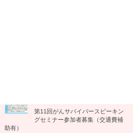
学科の地域在宅看護学概論にて、研修講師・薬剤師として「がん
になって感じたこと・学んだこと」をテー […]
2025年2月16日
Uncategorized
【海が見える薬局通信コラム 節
分】
今月もコラム執筆の時期が訪れました。 頼まれ事はお試し事と受
け止め、空いた時間で即座に対応するように努めています。 そう
していないと忘れてしまったり、次の依頼に意識が向いてしまっ
たりするから。 依頼者に催促させる […]
2024年12月29日
Uncategorized
第11回がんサバイバースピーキン
グセミナー参加者募集（交通費補
助有）