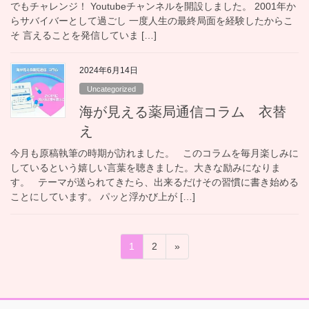
でもチャレンジ！ Youtubeチャンネルを開設しました。 2001年か
らサバイバーとして過ごし 一度人生の最終局面を経験したからこ
そ 言えることを発信していま […]
2024年6月14日
Uncategorized
海が見える薬局通信コラム 衣替
え
今月も原稿執筆の時期が訪れました。 このコラムを毎月楽しみに
しているという嬉しい言葉を聴きました。大きな励みになりま
す。 テーマが送られてきたら、出来るだけその習慣に書き始める
ことにしています。 パッと浮かび上が […]
投
固
固
1
2
»
稿
定
定
ペ
ペ
の
ー
ー
ペ
ジ
ジ