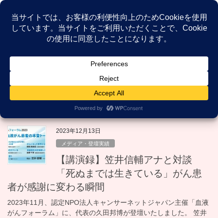
コ
ナ
ン
ビ
テ
ゲ
ン
ー
NEWS
ツ
シ
へ
ョ
ス
ン
HOME
NEWS
キャンサーネットジャパン
キ
に
ッ
移
プ
動
キャンサーネットジャパン
2023年12月13日
メディア・登壇実績
【講演録】笠井信輔アナと対談
「死ぬまでは生きている」がん患
者が感謝に変わる瞬間
2023年11月、認定NPO法人キャンサーネットジャパン主催「血液
がんフォーラム」に、代表の久田邦博が登壇いたしました。 笠井