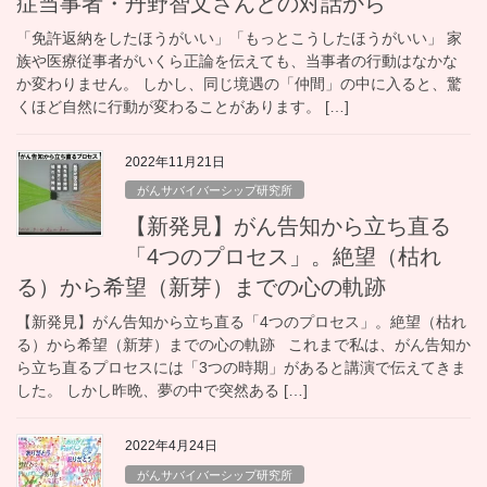
症当事者・丹野智文さんとの対話から
「免許返納をしたほうがいい」「もっとこうしたほうがいい」 家
族や医療従事者がいくら正論を伝えても、当事者の行動はなかな
か変わりません。 しかし、同じ境遇の「仲間」の中に入ると、驚
くほど自然に行動が変わることがあります。 […]
2022年11月21日
がんサバイバーシップ研究所
【新発見】がん告知から立ち直る
「4つのプロセス」。絶望（枯れ
る）から希望（新芽）までの心の軌跡
【新発見】がん告知から立ち直る「4つのプロセス」。絶望（枯れ
る）から希望（新芽）までの心の軌跡 これまで私は、がん告知か
ら立ち直るプロセスには「3つの時期」があると講演で伝えてきま
した。 しかし昨晩、夢の中で突然ある […]
2022年4月24日
がんサバイバーシップ研究所