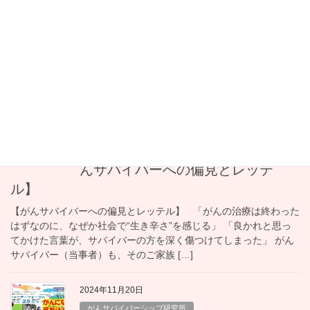
患者会（居場所）を立ち上げるまで
がんという病気は、多くのものを奪っていくように見えます。 し
かし、失ったもの以上に、得られるものもあります。 それは「仲
間とのつながり」や「新しい生きがい」です。 今回の対談のお相
手は、福岡県田川市で「なないろ」を立ち上 […]
2024年11月20日
がんサバイバーシップ研究所
生き辛さはなぜ起きるのか？【が
んサバイバーへの偏見とレッテ
ル】
【がんサバイバーへの偏見とレッテル】 「がんの治療は終わった
はずなのに、なぜか社会で“生き辛さ”を感じる」 「良かれと思っ
てかけた言葉が、サバイバーの方を深く傷つけてしまった」 がん
サバイバー（当事者）も、そのご家族 […]
2024年11月20日
がんサバイバーシップ研究所