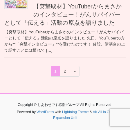
【突撃取材】YouTuberからまさか
のインタビュー！がんサバイバー
として「伝える」活動の原点を語りました
【突撃取材】YouTuberからまさかのインタビュー！がんサバイバ
ーとして「伝える」活動の原点を語りました 先日、YouTuberの方
から**「突撃インタビュー」**を受けたのです！ 普段、講演台の上
で話すことには慣れて […]
投
固
固
1
2
»
稿
定
定
ペ
ペ
の
ー
ー
ペ
ジ
ジ
ー
Copyright © しあわせです感謝グループ All Rights Reserved.
ジ
Powered by
WordPress
with
Lightning Theme
&
VK All in One
Expansion Unit
送
り