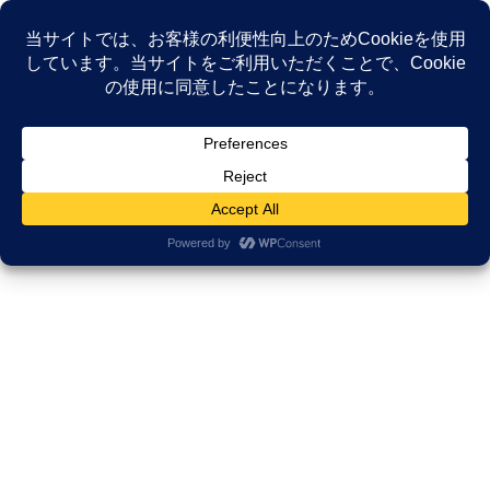
コ
ナ
ン
ビ
テ
ゲ
ン
ー
NEWS
ツ
シ
へ
ョ
ス
ン
HOME
NEWS
ピアサポート
キ
に
ッ
移
プ
動
ピアサポート
2025年12月15日
がんサバイバーシップ研究所
【メディア出演】テレビで特集さ
れました。「がんになった後の人
生は、自分で演出できる」
この度、「がんより、人生。」 にて、私と「がんサポ喫茶 止まり
木」の活動を取材・放送していただきました。 放送の中で私が伝