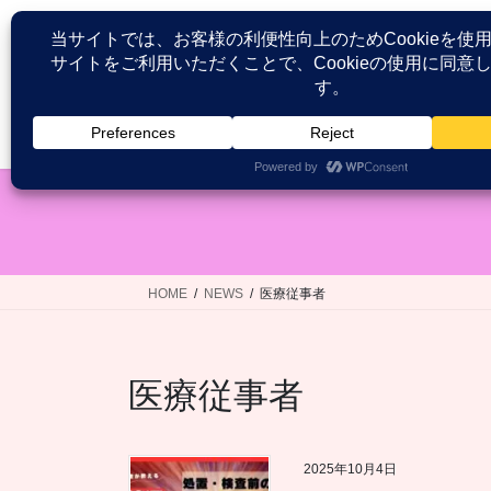
コ
ナ
ン
ビ
テ
ゲ
ン
ー
ツ
シ
HOME
患者が語る医療接遇研究
へ
ョ
ス
ン
キ
に
ッ
移
プ
動
HOME
NEWS
医療従事者
医療従事者
2025年10月4日