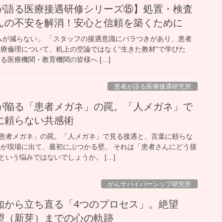
が語る医療接遇研修シリーズ⑮】処置・検査
んの不安を解消！安心と信頼を築くために
が減らない」 「スタッフの接遇意識にバラつきがあり、患者
医療倫理について、机上の空論ではなく“生きた教材”で学びた
る医療機関・教育機関の皆様へ […]
患者が語る医療接遇研究所
が陥る「患者メガネ」の罠。「人メガネ」で
に頼らない共感術
患者メガネ」の罠。「人メガネ」で見る接遇と、言葉に頼らな
んが現場に出て、最初にぶつかる壁。 それは「患者さんにどう接
いう悩みではないでしょうか。 […]
がんサバイバーシップ研究所
知から立ち直る「4つのプロセス」。絶望
望（新芽）までの心の軌跡