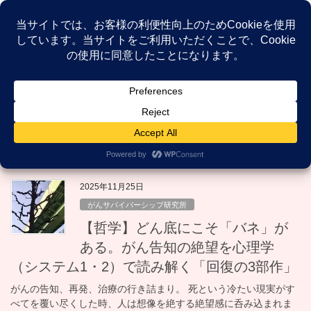
コ
ナ
ン
ビ
テ
ゲ
ン
ー
NEWS
ツ
シ
へ
ョ
ス
ン
HOME
NEWS
哲学
キ
に
ッ
移
プ
動
哲学
2025年11月25日
がんサバイバーシップ研究所
【哲学】どん底にこそ「バネ」が
ある。がん告知の絶望を心理学
（システム1・2）で読み解く「回復の3部作」
がんの告知、再発、治療の行き詰まり。 死という冷たい現実がす
べてを覆い尽くした時、人は想像を絶する絶望感に呑み込まれま