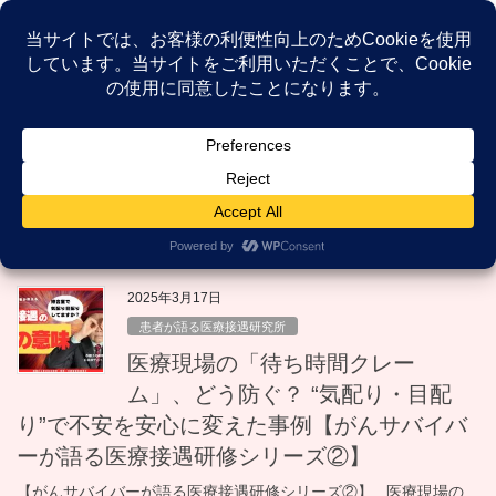
コ
ナ
ン
ビ
テ
ゲ
ン
ー
NEWS
ツ
シ
へ
ョ
ス
ン
HOME
NEWS
待ち時間
キ
に
ッ
移
プ
動
待ち時間
2025年3月17日
患者が語る医療接遇研究所
医療現場の「待ち時間クレー
ム」、どう防ぐ？ “気配り・目配
り”で不安を安心に変えた事例【がんサバイバ
ーが語る医療接遇研修シリーズ②】
【がんサバイバーが語る医療接遇研修シリーズ②】 医療現場の