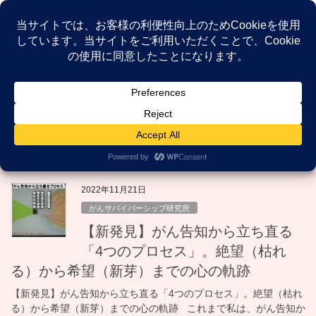
コ
ナ
ン
ビ
テ
ゲ
ン
ー
NEWS
ツ
シ
へ
ョ
ス
ン
HOME
NEWS
心理的プロセス
キ
に
ッ
移
プ
動
心理的プロセス
2022年11月21日
がんサバイバーシップ研究所
【新発見】がん告知から立ち直る
「4つのプロセス」。絶望（枯れ
る）から希望（新芽）までの心の軌跡
【新発見】がん告知から立ち直る「4つのプロセス」。絶望（枯れ
る）から希望（新芽）までの心の軌跡 これまで私は、がん告知か