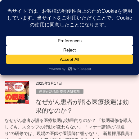
コ
ナ
ン
ビ
テ
ゲ
ン
ー
NEWS
ツ
シ
へ
ョ
ス
ン
HOME
NEWS
新規採用職員研修
キ
に
ッ
移
プ
動
新規採用職員研修
2025年3月17日
患者が語る医療接遇研究所
なぜがん患者が語る医療接遇は効
果的なのか？
なぜがん患者が語る医療接遇は効果的なのか？ 「接遇研修を導入
しても、スタッフの行動が変わらない」 「マナー講師の“型通
り”の研修では、現場の医師や看護師に響かない」 新規採用職員オ