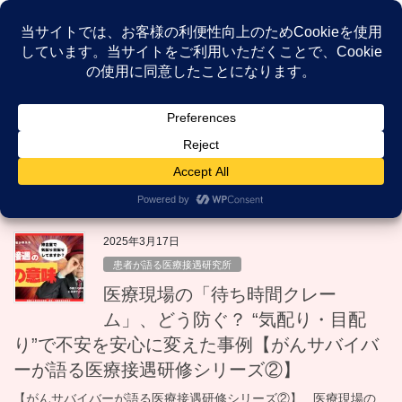
コ
ナ
ン
ビ
テ
ゲ
ン
ー
NEWS
ツ
シ
へ
ョ
ス
ン
HOME
NEWS
気配り目配り
キ
に
ッ
移
プ
動
気配り目配り
2025年3月17日
患者が語る医療接遇研究所
医療現場の「待ち時間クレー
ム」、どう防ぐ？ “気配り・目配
り”で不安を安心に変えた事例【がんサバイバ
ーが語る医療接遇研修シリーズ②】
【がんサバイバーが語る医療接遇研修シリーズ②】 医療現場の