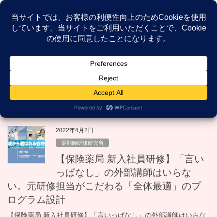
コ
ナ
ン
ビ
テ
ゲ
ン
ー
NEWS
ツ
シ
へ
ョ
ス
ン
HOME
NEWS
研修担当
キ
に
ッ
移
プ
動
研修担当
2022年4月2日
薬剤師研修研究所
【保険薬局 新入社員研修】「言い
っぱなし」の外部講師はいらな
い。元研修担当がこだわる「全体最適」のプ
ログラム設計
【保険薬局 新入社員研修】「言いっぱなし」の外部講師はいらな