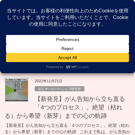
コ
ナ
ン
ビ
テ
ゲ
ン
ー
NEWS
ツ
シ
へ
ョ
ス
ン
HOME
NEWS
立ち直るプロセス
キ
に
ッ
移
プ
動
立ち直るプロセス
2022年11月21日
がんサバイバーシップ研究所
【新発見】がん告知から立ち直る
「4つのプロセス」。絶望（枯れ
る）から希望（新芽）までの心の軌跡
【新発見】がん告知から立ち直る「4つのプロセス」。絶望（枯れ
る）から希望（新芽）までの心の軌跡 これまで私は、がん告知か