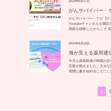
2024年6月17日
がんサバイバー・
がんサバイバー・ナビ【ク
Youtubeチャンネルを開
局面を経験したからこそ 言
2024年6月14日
海が見える薬局通
今月も原稿執筆の時期が訪
言葉を聴きました。大きな
習慣に書き始めることにして
投
固
1
稿
定
ペ
の
ー