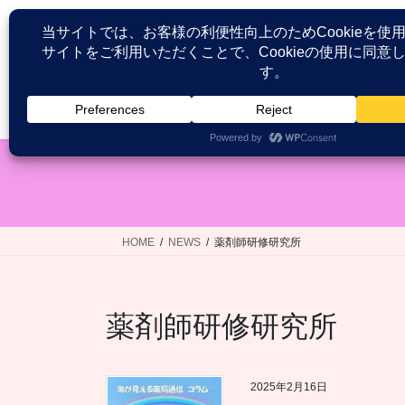
コ
ナ
ン
ビ
テ
ゲ
ン
ー
ツ
シ
HOME
患者が語る医療接遇研究
へ
ョ
ス
ン
キ
に
ッ
移
プ
動
HOME
NEWS
薬剤師研修研究所
薬剤師研修研究所
2025年2月16日