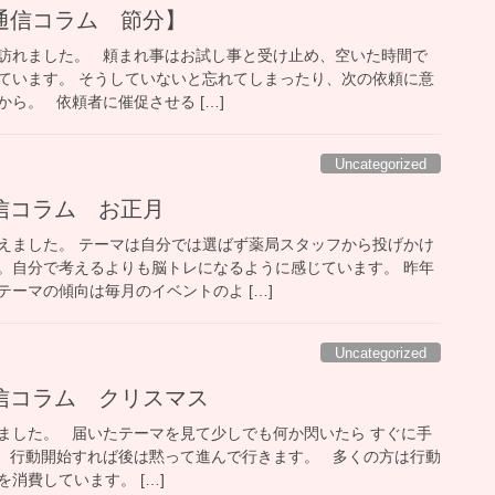
通信コラム 節分】
訪れました。 頼まれ事はお試し事と受け止め、空いた時間で
ています。 そうしていないと忘れてしまったり、次の依頼に意
ら。 依頼者に催促させる […]
Uncategorized
信コラム お正月
えました。 テーマは自分では選ばず薬局スタッフから投げかけ
。自分で考えるよりも脳トレになるように感じています。 昨年
ーマの傾向は毎月のイベントのよ […]
Uncategorized
信コラム クリスマス
ました。 届いたテーマを見て少しでも何か閃いたら すぐに手
 行動開始すれば後は黙って進んで行きます。 多くの方は行動
消費しています。 […]