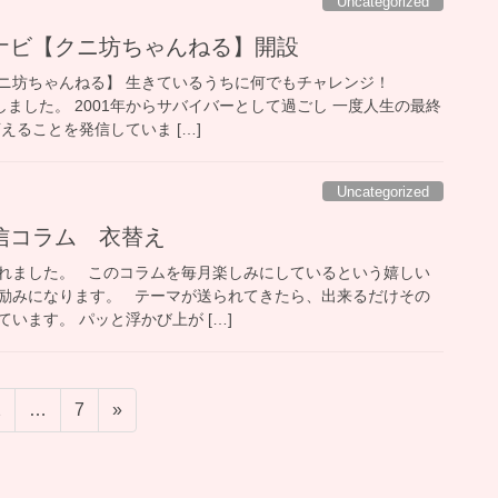
Uncategorized
ナビ【クニ坊ちゃんねる】開設
ニ坊ちゃんねる】 生きているうちに何でもチャレンジ！
設しました。 2001年からサバイバーとして過ごし 一度人生の最終
えることを発信していま […]
Uncategorized
信コラム 衣替え
れました。 このコラムを毎月楽しみにしているという嬉しい
励みになります。 テーマが送られてきたら、出来るだけその
います。 パッと浮かび上が […]
固
固
2
…
7
»
定
定
ペ
ペ
ー
ー